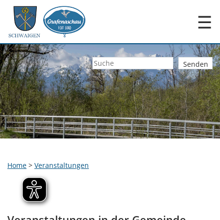
☰
Home
>
Veranstaltungen
Veranstaltungen in der Gemeinde