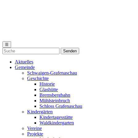
☰
Aktuelles
Gemeinde
Schwaigen-Grafenaschau
Geschichte
Historie
Glashütte
Bremsbergbahn
Mühlsteinbruch
Schloss Grafenaschau
Kindergärten
Kindertagesstätte
Waldkindergarten
Vereine
Projekte