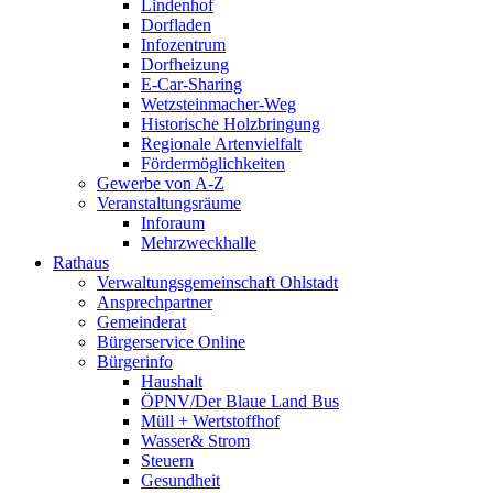
Lindenhof
Dorfladen
Infozentrum
Dorfheizung
E-Car-Sharing
Wetzsteinmacher-Weg
Historische Holzbringung
Regionale Artenvielfalt
Fördermöglichkeiten
Gewerbe von A-Z
Veranstaltungsräume
Inforaum
Mehrzweckhalle
Rathaus
Verwaltungsgemeinschaft Ohlstadt
Ansprechpartner
Gemeinderat
Bürgerservice Online
Bürgerinfo
Haushalt
ÖPNV/Der Blaue Land Bus
Müll + Wertstoffhof
Wasser& Strom
Steuern
Gesundheit