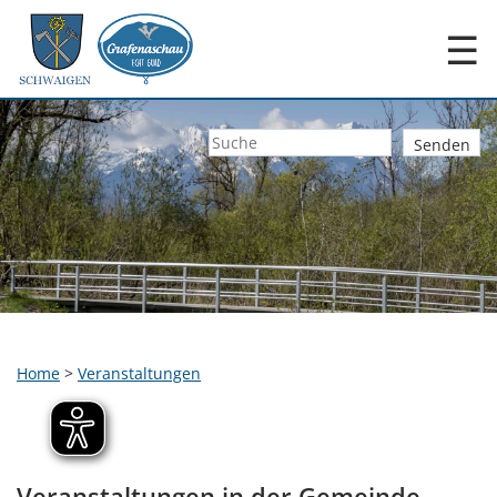
☰
Home
>
Veranstaltungen
Veranstaltungen in der Gemeinde