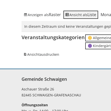
Raster
Liste
Mona
Anzeigen als
Ansicht als
In diesem Zeitraum sind keine Veranstaltungen gepl
Veranstaltungskategorien
Allgemein
Kindergär
Ansicht
ausdrucken
Gemeinde Schwaigen
Aschauer Straße 26
82445 SCHWAIGEN-GRAFENASCHAU
Öffnungszeiten
Mo. u. Do. 14:00 – 17:00 Uhr