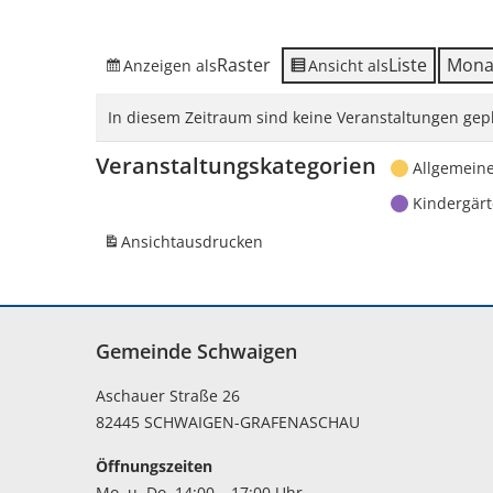
Raster
Liste
Mona
Anzeigen als
Ansicht als
In diesem Zeitraum sind keine Veranstaltungen gepl
Veranstaltungskategorien
Allgemein
Kindergär
Ansicht
ausdrucken
Gemeinde Schwaigen
Aschauer Straße 26
82445 SCHWAIGEN-GRAFENASCHAU
Öffnungszeiten
Mo. u. Do. 14:00 – 17:00 Uhr