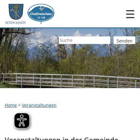
☰
Home
>
Veranstaltungen
Veranstaltungen in der Gemeinde