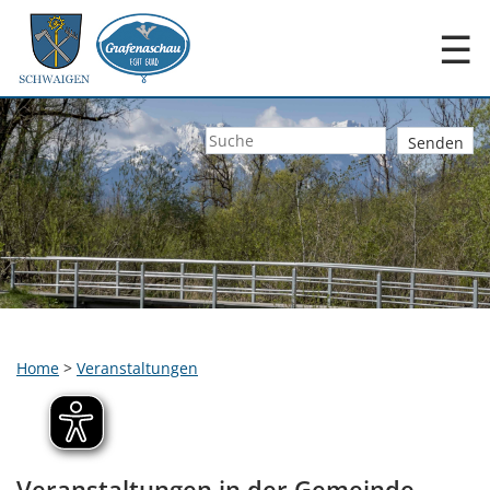
☰
Home
>
Veranstaltungen
Veranstaltungen in der Gemeinde