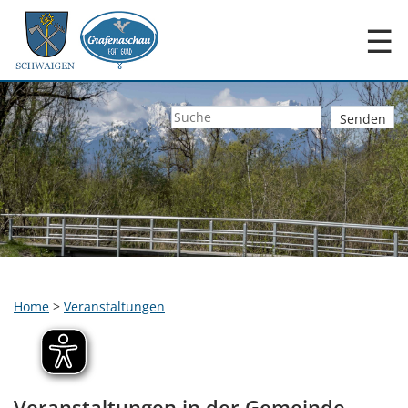
☰
Home
>
Veranstaltungen
Veranstaltungen in der Gemeinde