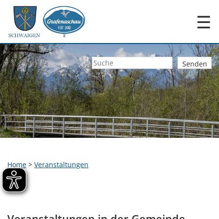
☰
Home
>
Veranstaltungen
Veranstaltungen in der Gemeinde