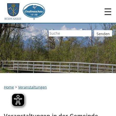
☰
Home
>
Veranstaltungen
Veranstaltungen in der Gemeinde