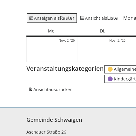
Raster
Liste
Mona
Anzeigen als
Ansicht als
Montag
Dienstag
Mo.
Di.
2.
3.
Nov. 2, ’26
Nov. 3, ’26
November
Nove
2026
2026
Veranstaltungskategorien
Allgemein
Kindergär
Ansicht
ausdrucken
Gemeinde Schwaigen
Aschauer Straße 26