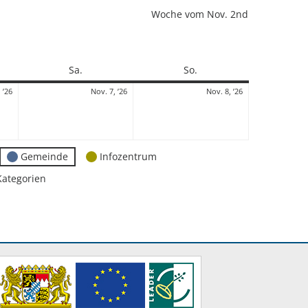
Woche vom Nov. 2nd
Samstag
Sonntag
Sa.
So.
6.
7.
8.
 ’26
Nov. 7, ’26
Nov. 8, ’26
November
November
November
2026
2026
2026
Gemeinde
Infozentrum
Kategorien