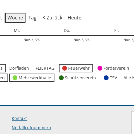
t
Woche
Tag
Zurück
Heute
Mittwoch
Donnerstag
Freitag
Mi.
Do.
Fr.
4.
5.
Nov. 4, ’26
Nov. 5, ’26
Nov. 6,
mber
November
November
2026
2026
es
Dorfladen
FEIERTAG
Feuerwehr
Förderverein
ten
Mehrzweckhalle
Schützenverein
TSV
Alle 
Kontakt
Notfallrufnummern