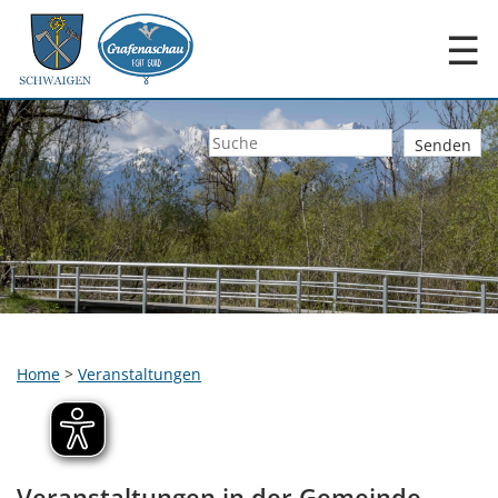
☰
Home
>
Veranstaltungen
Veranstaltungen in der Gemeinde