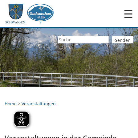
☰
Home
>
Veranstaltungen
Veranstaltungen in der Gemeinde