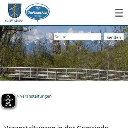
☰
Home
>
Veranstaltungen
Veranstaltungen in der Gemeinde