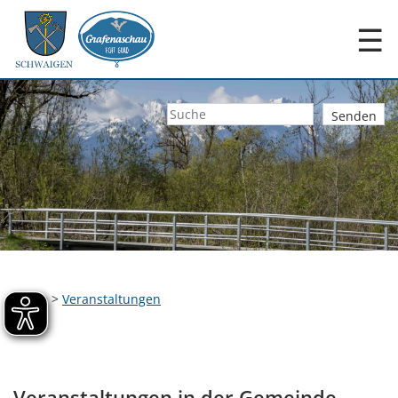
☰
Home
>
Veranstaltungen
Veranstaltungen in der Gemeinde