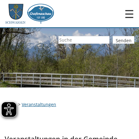
☰
Home
>
Veranstaltungen
Veranstaltungen in der Gemeinde