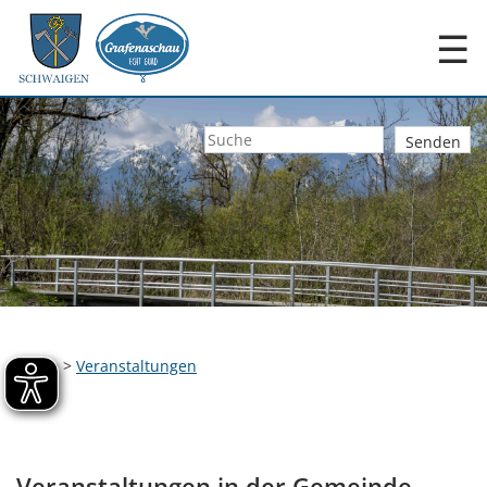
☰
Home
>
Veranstaltungen
Veranstaltungen in der Gemeinde