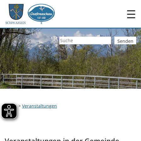
☰
Home
>
Veranstaltungen
Veranstaltungen in der Gemeinde