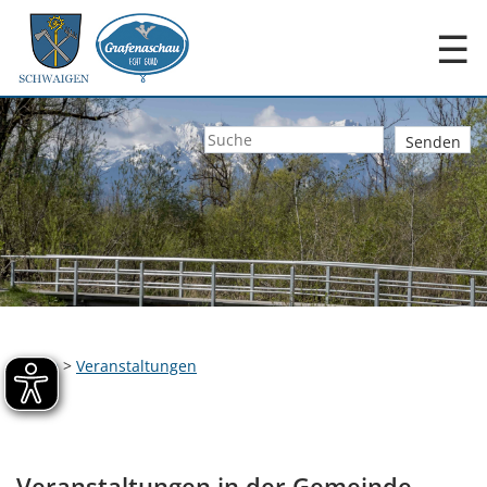
☰
Home
>
Veranstaltungen
Veranstaltungen in der Gemeinde