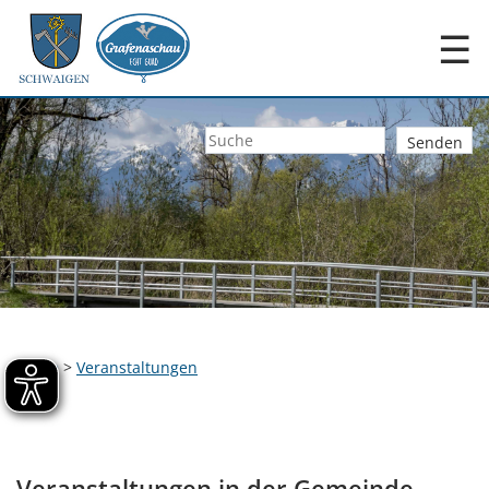
☰
Home
>
Veranstaltungen
Veranstaltungen in der Gemeinde