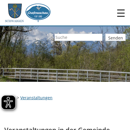
☰
Home
>
Veranstaltungen
Veranstaltungen in der Gemeinde