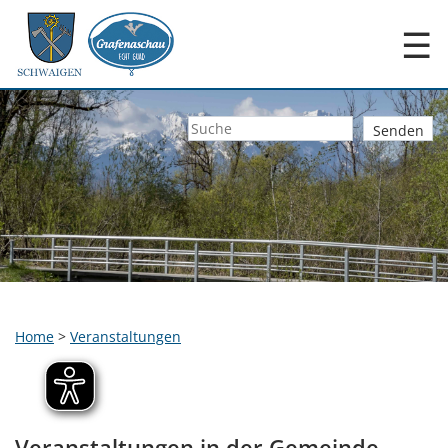
☰
Home
>
Veranstaltungen
Veranstaltungen in der Gemeinde