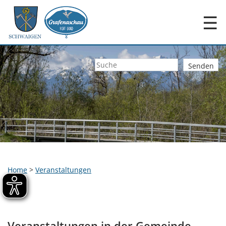
☰
Home
>
Veranstaltungen
Veranstaltungen in der Gemeinde