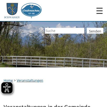
☰
Home
>
Veranstaltungen
Veranstaltungen in der Gemeinde