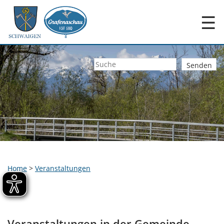
☰
Home
>
Veranstaltungen
Veranstaltungen in der Gemeinde