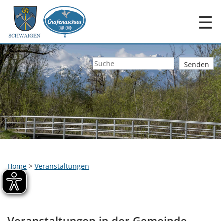
☰
Home
>
Veranstaltungen
Veranstaltungen in der Gemeinde