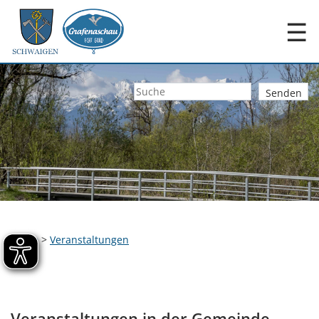
☰
Home
>
Veranstaltungen
Veranstaltungen in der Gemeinde