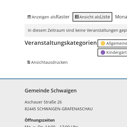
Raster
Liste
Mona
Anzeigen als
Ansicht als
In diesem Zeitraum sind keine Veranstaltungen gepl
Veranstaltungskategorien
Allgemein
Kindergär
Ansicht
ausdrucken
Gemeinde Schwaigen
Aschauer Straße 26
82445 SCHWAIGEN-GRAFENASCHAU
Öffnungszeiten
Mo. u. Do. 14:00 – 17:00 Uhr