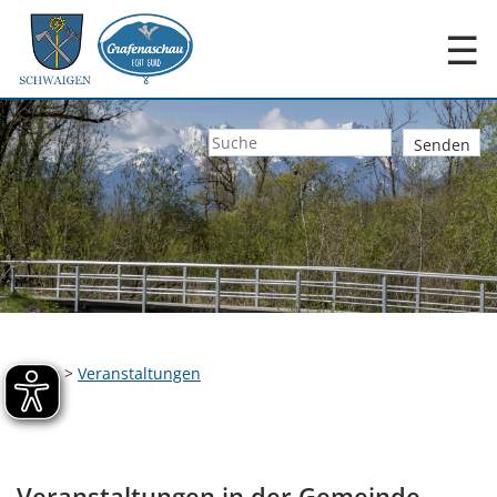
☰
Home
>
Veranstaltungen
Veranstaltungen in der Gemeinde