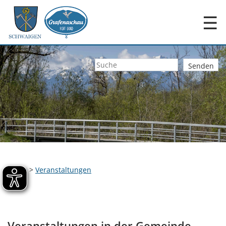
☰
Home
>
Veranstaltungen
Veranstaltungen in der Gemeinde