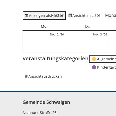
Raster
Liste
Mona
Anzeigen als
Ansicht als
Montag
Dienstag
Mo.
Di.
2.
3.
Nov. 2, ’26
Nov. 3, ’26
November
Nove
2026
2026
Veranstaltungskategorien
Allgemein
Kindergär
Ansicht
ausdrucken
Gemeinde Schwaigen
Aschauer Straße 26