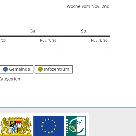
Woche vom Nov. 2nd
Samstag
Sonntag
Sa.
So.
6.
7.
8.
 ’26
Nov. 7, ’26
Nov. 8, ’26
November
November
November
2026
2026
2026
Gemeinde
Infozentrum
Kategorien