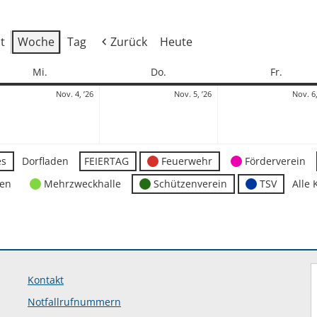
t
Woche
Tag
Zurück
Heute
Mittwoch
Donnerstag
Freitag
Mi.
Do.
Fr.
4.
5.
Nov. 4, ’26
Nov. 5, ’26
Nov. 6,
mber
November
November
2026
2026
es
Dorfladen
FEIERTAG
Feuerwehr
Förderverein
ten
Mehrzweckhalle
Schützenverein
TSV
Alle 
Kontakt
Notfallrufnummern