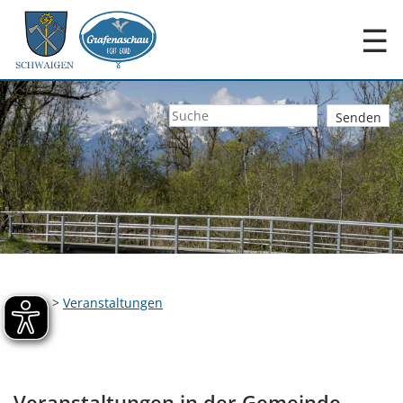
☰
Home
>
Veranstaltungen
Veranstaltungen in der Gemeinde