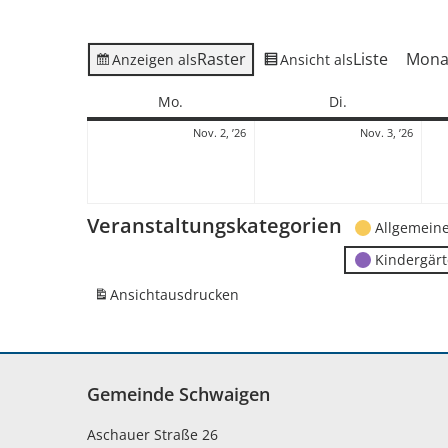
Raster
Liste
Mona
Anzeigen als
Ansicht als
Montag
Dienstag
Mo.
Di.
2.
3.
Nov. 2, ’26
Nov. 3, ’26
November
Nove
2026
2026
Veranstaltungskategorien
Allgemein
Kindergär
Ansicht
ausdrucken
Gemeinde Schwaigen
Aschauer Straße 26