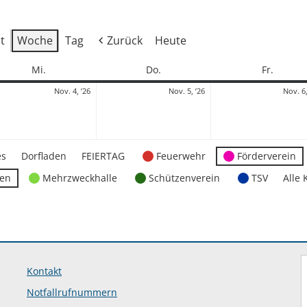
t
Woche
Tag
Zurück
Heute
Mittwoch
Donnerstag
Freitag
Mi.
Do.
Fr.
4.
5.
Nov. 4, ’26
Nov. 5, ’26
Nov. 6,
mber
November
November
2026
2026
es
Dorfladen
FEIERTAG
Feuerwehr
Förderverein
ten
Mehrzweckhalle
Schützenverein
TSV
Alle 
Kontakt
Notfallrufnummern