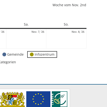
Woche vom Nov. 2nd
Samstag
Sonntag
Sa.
So.
6.
7.
8.
 ’26
Nov. 7, ’26
Nov. 8, ’26
November
November
November
2026
2026
2026
Gemeinde
Infozentrum
Kategorien