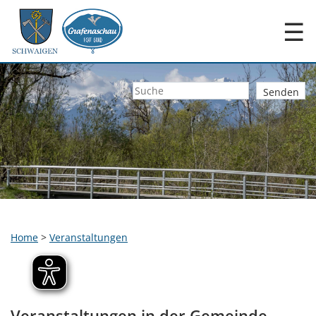
☰
Home
>
Veranstaltungen
Veranstaltungen in der Gemeinde