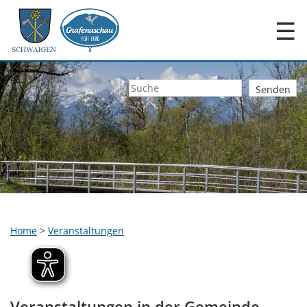
☰
Home
>
Veranstaltungen
Veranstaltungen in der Gemeinde