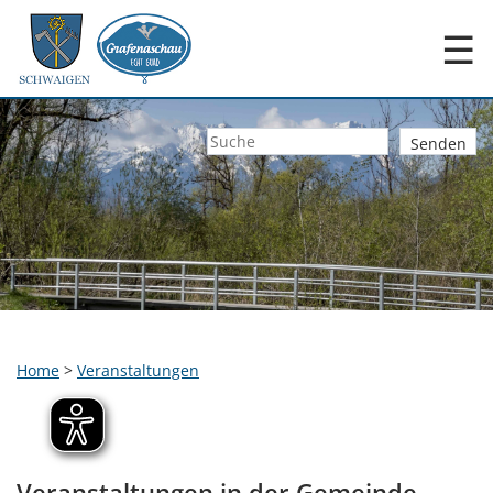
☰
Home
>
Veranstaltungen
Veranstaltungen in der Gemeinde