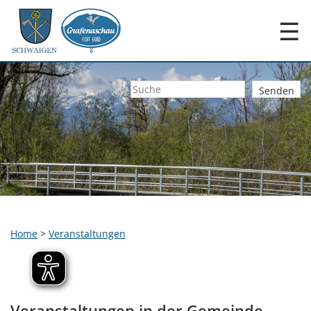
☰
Home
>
Veranstaltungen
Veranstaltungen in der Gemeinde