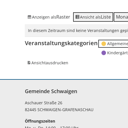
Raster
Liste
Mona
Anzeigen als
Ansicht als
In diesem Zeitraum sind keine Veranstaltungen gepl
Veranstaltungskategorien
Allgemein
Kindergär
Ansicht
ausdrucken
Gemeinde Schwaigen
Aschauer Straße 26
82445 SCHWAIGEN-GRAFENASCHAU
Öffnungszeiten
Mo. u. Do. 14:00 – 17:00 Uhr