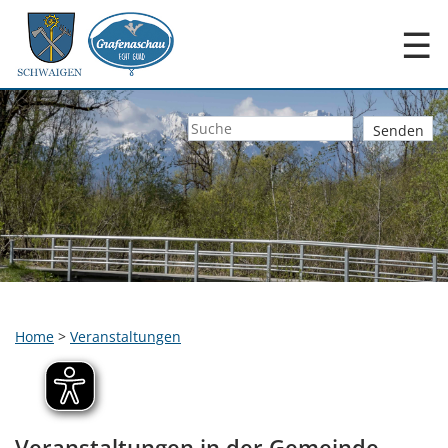
☰
Home
>
Veranstaltungen
Veranstaltungen in der Gemeinde