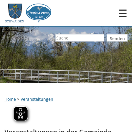
☰
Home
>
Veranstaltungen
Veranstaltungen in der Gemeinde