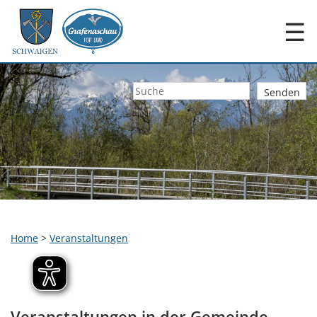
☰
Home
>
Veranstaltungen
Veranstaltungen in der Gemeinde