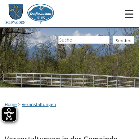
☰
Home
>
Veranstaltungen
Veranstaltungen in der Gemeinde