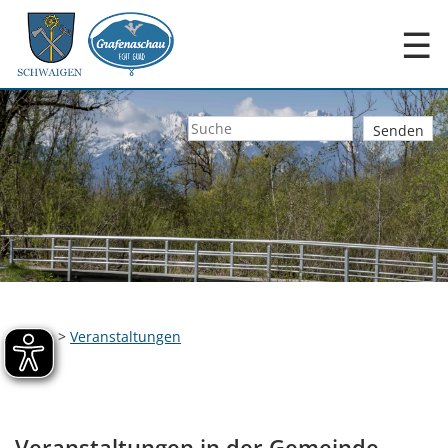
☰
Home
>
Veranstaltungen
Veranstaltungen in der Gemeinde