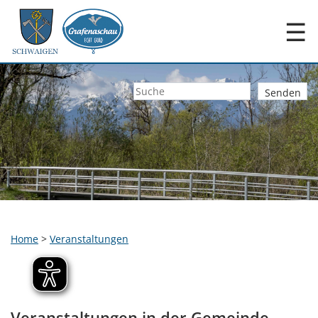
☰
Home
>
Veranstaltungen
Veranstaltungen in der Gemeinde