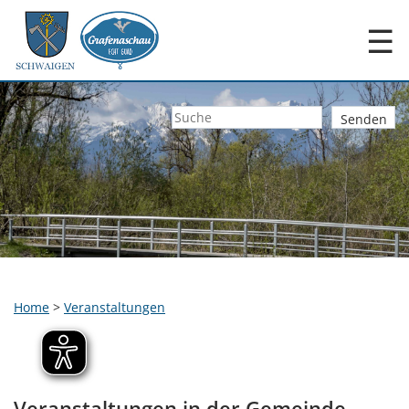
☰
Home
>
Veranstaltungen
Veranstaltungen in der Gemeinde