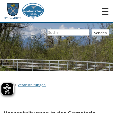
☰
Home
>
Veranstaltungen
Veranstaltungen in der Gemeinde