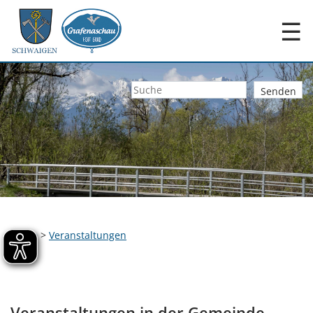
☰
Home
>
Veranstaltungen
Veranstaltungen in der Gemeinde