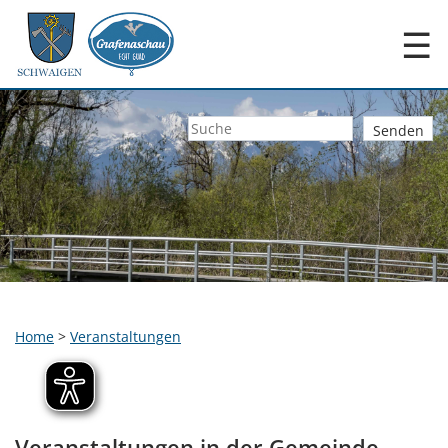
☰
Home
>
Veranstaltungen
Veranstaltungen in der Gemeinde