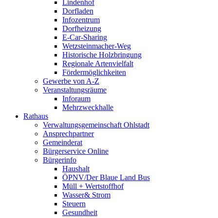
Lindenhof
Dorfladen
Infozentrum
Dorfheizung
E-Car-Sharing
Wetzsteinmacher-Weg
Historische Holzbringung
Regionale Artenvielfalt
Fördermöglichkeiten
Gewerbe von A-Z
Veranstaltungsräume
Inforaum
Mehrzweckhalle
Rathaus
Verwaltungsgemeinschaft Ohlstadt
Ansprechpartner
Gemeinderat
Bürgerservice Online
Bürgerinfo
Haushalt
ÖPNV/Der Blaue Land Bus
Müll + Wertstoffhof
Wasser& Strom
Steuern
Gesundheit