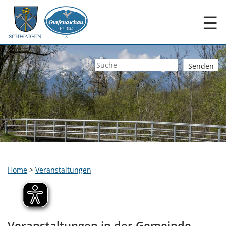
☰
Home
>
Veranstaltungen
Veranstaltungen in der Gemeinde